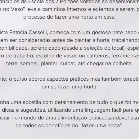
incípios da Escola dos 7 Portões voltados ao desenvolv
a no Vaso" leva a caminhos internos e externos a serem 
processo de fazer uma horta em casa.
gista Patrícia Casselli, começa com um gostoso bate papo 
em ser consideradas antes de plantar a horta, trabalhand
ponibilidade, aprendizado (desde a seleção do local), esp
ço de trabalho, escolha de vasos ou canteiros, ferramenta
terra, semear, plantar, cuidar, até chegar na colheita.
nto, o curso aborda aspectos práticos mas também terapê
em se fazer uma horta.
ha uma apostila com detalhamento de tudo o que foi mo
dicas e sugestões, utilizando uma linguagem fácil para 
niciar no mundo de uma alimentação prática, saudável usu
de todos os benefícios do “fazer uma horta”.