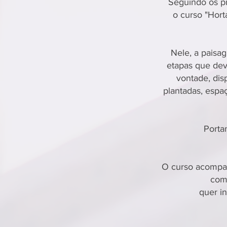
Seguindo os pr
o curso "Hort
Nele, a paisa
etapas que dev
vontade, dis
plantadas, espa
Porta
O curso acompan
com 
quer i