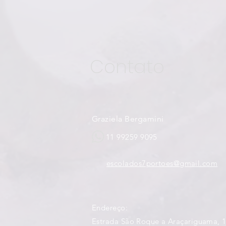
Contato
Graziela Bergamini
11 99259 9095
escolados7portoes@gmail.com
Endereço:
Estrada São Roque a Araçariguama, 