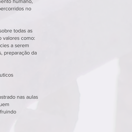
imento humano,
percorridos no
sobre todas as
o valores como:
écies a serem
s, preparação da
uticos
strado nas aulas
quem
fruindo